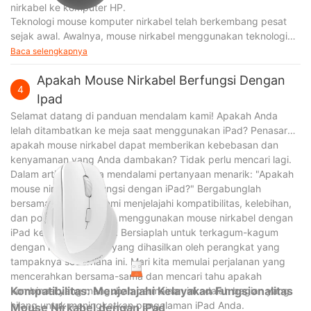
nirkabel ke komputer HP.
Teknologi mouse komputer nirkabel telah berkembang pesat
sejak awal. Awalnya, mouse nirkabel menggunakan teknologi
inframerah, yang memerlukan komunikasi saling berhadapan
Baca selengkapnya
antara mouse dan komputer. Namun, dengan kemajuan
Apakah Mouse Nirkabel Berfungsi Dengan
teknologi, sebagian besar mouse nirkabel saat ini
4
menggunakan radio
Ipad
Selamat datang di panduan mendalam kami! Apakah Anda
lelah ditambatkan ke meja saat menggunakan iPad? Penasaran
apakah mouse nirkabel dapat memberikan kebebasan dan
kenyamanan yang Anda dambakan? Tidak perlu mencari lagi.
Dalam artikel ini, kita mendalami pertanyaan menarik: "Apakah
mouse nirkabel berfungsi dengan iPad?" Bergabunglah
bersama kami saat kami menjelajahi kompatibilitas, kelebihan,
dan potensi kelemahan menggunakan mouse nirkabel dengan
iPad kesayangan Anda. Bersiaplah untuk terkagum-kagum
dengan kemungkinan yang dihasilkan oleh perangkat yang
tampaknya sederhana ini. Mari kita memulai perjalanan yang
mencerahkan bersama-sama dan mencari tahu apakah
Kompatibilitas: Menjelajahi Kelayakan Fungsionalitas
kombinasi yang mengubah permainan ini adalah bagian yang
hilang untuk meningkatkan pengalaman iPad Anda.
Mouse Nirkabel dengan iPad