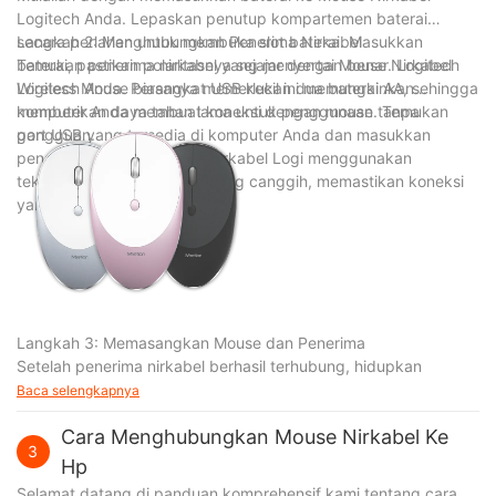
Logitech Anda. Lepaskan penutup kompartemen baterai
secara perlahan untuk membuka slot baterai. Masukkan
Langkah 2: Menghubungkan Penerima Nirkabel
baterai, pastikan polaritasnya sejajar dengan benar. Logitech
Temukan penerima nirkabel yang menyertai Mouse Nirkabel
Wireless Mouse biasanya memerlukan dua baterai AA, sehingga
Logitech Anda. Perangkat USB kecil ini memungkinkan
memberikan daya tahan lama untuk penggunaan tanpa
komputer Anda membuat koneksi dengan mouse. Temukan
gangguan.
port USB yang tersedia di komputer Anda dan masukkan
penerima nirkabel. Mouse Nirkabel Logi menggunakan
teknologi nirkabel 2.4GHz yang canggih, memastikan koneksi
yang stabil dan responsif.
Langkah 3: Memasangkan Mouse dan Penerima
Setelah penerima nirkabel berhasil terhubung, hidupkan
Baca selengkapnya
Cara Menghubungkan Mouse Nirkabel Ke
3
Hp
Selamat datang di panduan komprehensif kami tentang cara