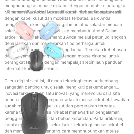
menghubungkan mouse nirkabel dengan mudah ke perangkat
HP terpercaya Anda. Lewatlah sudah hari-hari meraba-raba
Memahami Teknologi Mouse Nirkabel: Secara Komprehensif
dengan kabel kusut dan mobilitas terbatas. Baik Anda
penggemar teknologi berpengalaman atau sekadar mencari
solusi tanpa kerumitan, kami siap membantu Anda! Dalam
artikel ini, kami akan memandu Anda melalui petunjuk langkah
demi langkah dan menawarkan tips berharga untuk
memastikan proses koneksi yang lancar. Temukan kebebasan
dan kenyamanan yang hadir dengan mouse nirkabel untuk
perangkat HP Anda dengan mempelajari lebih jauh panduan
informatif kami. Ayo selami!
Di era digital saat ini, di mana teknologi terus berkembang,
sangatlah penting untuk selalu mengikuti perkembangan
inovasi terkini. Salah satu inovasi yang merevolusi cara kita
berinteraksi dengan komputer adalah mouse nirkabel. Lewatlah
sudah masa-masa kabel kusut dan pergerakan terbatas,
karena teknologi mouse nirkabel menawarkan pengalaman
pengguna yang mulus dan bebas kerumitan. Pada artikel ini,
kami akan mempelajari seluk-beluk teknologi mouse nirkabel
dan memandu Anda tentang cara menghubungkan mouse