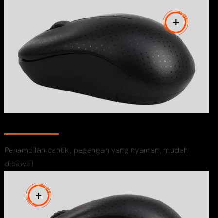
Bisnis portabel
Penampilan cantik, pegangan yang nyaman, mudah
dibawa!