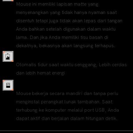
Mouse ini memiliki lapisan matte yang
menyenangkan yang tidak hanya nyaman saat
disentuh tetapi juga tidak akan lepas dari tangan
Anda bahkan setelah digunakan dalam waktu
lama. Dan jika Anda memiliki tisu basah di
dekatnya, bekasnya akan langsung terhapus.
Hemat energi, tahan lama
Otomatis tidur saat waktu senggang, Lebih cerdas
dan lebih hemat energi
Steker & Bermain
Mouse bekerja secara mandiri dan tanpa perlu
menginstal perangkat lunak tambahan. Saat
terhubung ke komputer melalui port USB, Anda
dapat aktif dan berjalan dalam hitungan detik.