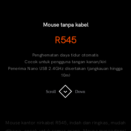
Mouse tanpa kabel
R545
Penghematan daya tidur otomatis
Cocok untuk pengguna tangan kanan/kiri
Penerima Nano USB 2.4GHz disertakan (jangkauan hingga
10m)
Scroll
Scroll
Down
Down
WIRELESS MOUSE
Mouse kantor nirkabel R545, indah dan ringkas, mudah
dibawa, cocok untuk semua orang. Mouse mengadopsi