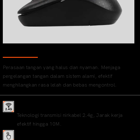
Desain ergonomis
Perasaan tangan yang halus dan nyaman. Menjaga
pergelangan tangan dalam sistem alami, efektif
menghilangkan rasa lelah dan bebas mengontrol.
nirkabel 2.4G
Teknologi transmisi nirkabel 2.4g, Jarak kerja
efektif hingga 10M.
Plastik sentuhan lembut matte