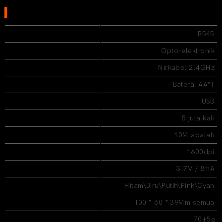
▍
SPECIFICATION
Model:
R545
Mode operasi:
Opto-elektronik
Jenis barang:
Nirkabel 2.4GHz
Jenis daya:
Baterai AA*1
Jenis barang:
USB
Kehidupan kunci:
5 juta kali
Nirkabel jarak:
10M adalah
Resolusi:
1600dpi
Nilai tegangan / arus:
3.7V / 8mA
Warna:
Hitam\Biru\Putih\Pink\Cyan
Dimensi produk:
100 * 60 * 39Mm semua
Berat badan:
70±5g