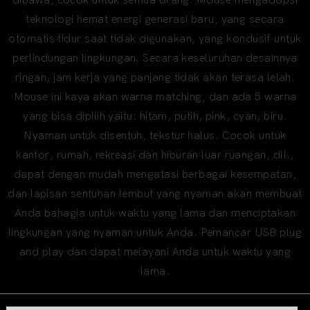
teknologi hemat energi generasi baru, yang secara
otomatis tidur saat tidak digunakan, yang kondusif untuk
perlindungan lingkungan. Secara keseluruhan desainnya
ringan, jam kerja yang panjang tidak akan terasa lelah.
Mouse ini kaya akan warna matching, dan ada 5 warna
yang bisa dipilih yaitu: hitam, putih, pink, cyan, biru.
Nyaman untuk disentuh, tekstur halus. Cocok untuk
kantor, rumah, rekreasi dan hiburan luar ruangan, dll.,
dapat dengan mudah mengatasi berbagai kesempatan,
dan lapisan sentuhan lembut yang nyaman akan membuat
Anda bahagia untuk waktu yang lama dan menciptakan
lingkungan yang nyaman untuk Anda. Pemancar USB plug
and play dan dapat melayani Anda untuk waktu yang
lama.