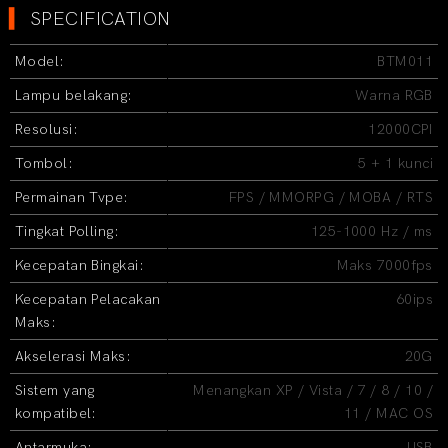
▍
SPECIFICATION
Model:
BTM011
Lampu belakang:
Warna RGB
Resolusi:
12000CPI
Tombol:
5 + 1 kunci
Permainan Tvpe:
FPS / MMORPG / MOBA / RTS
Tingkat Polling:
125-1000 Hz / ms
Kecepatan Bingkai:
Maks 7000fps
Kecepatan Pelacakan
60ips
Maks:
Akselerasi Maks:
20G
Sistem yang
Menangkan XP / Vista / 7 / 8 / 10 /
kompatibel:
11 /
MAC OS
Antarmuka:
USB