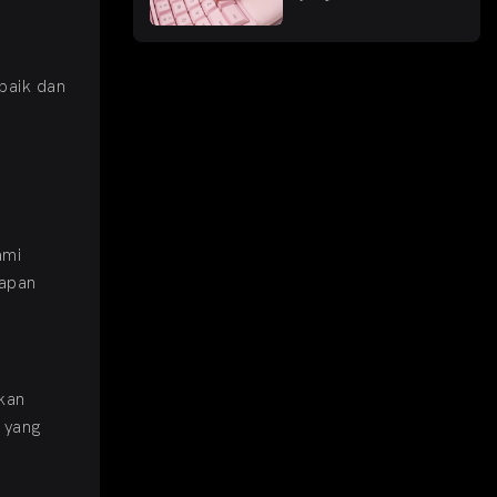
Penggunaan
Ergonomis?
 baik dan
ami
papan
kan
 yang