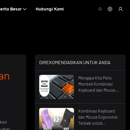
erita Besar
Hubungi Kami
DIREKOMENDASIKAN UNTUK ANDA
n 
Mengapa Kita Perlu
Membeli Kombinasi
Keyboard dan Mouse
Terbaik yang Senyap
untuk Ruang Kerja
Bersama?
Kombinasi Keyboard
dan Mouse Ergonomis
gkan
Terbaik untuk
Penggunaan Kantor
kabel.