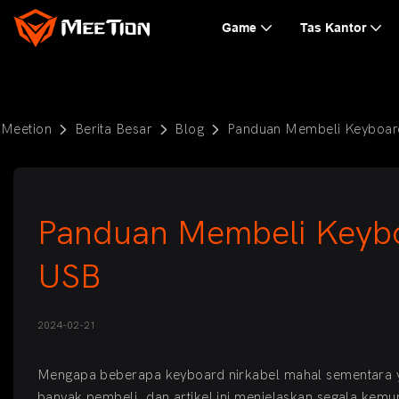
Game
Tas Kantor
Meetion
Berita Besar
Blog
Panduan Membeli Keyboard
Panduan Membeli Keyboa
USB
2024-02-21
Mengapa beberapa keyboard nirkabel mahal sementara y
banyak pembeli, dan artikel ini menjelaskan segala kemu