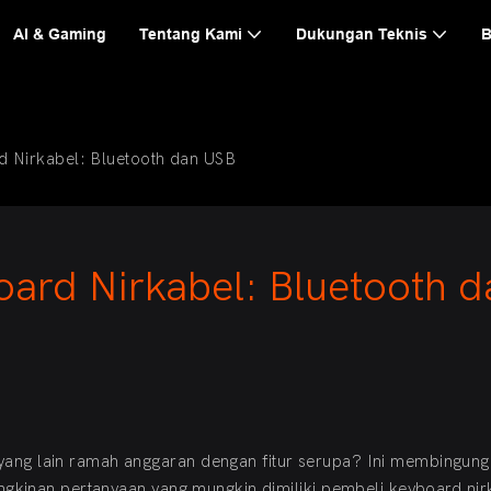
AI & Gaming
Tentang Kami
Dukungan Teknis
B
 Nirkabel: Bluetooth dan USB
rd Nirkabel: Bluetooth da
ang lain ramah anggaran dengan fitur serupa? Ini membingun
ngkinan pertanyaan yang mungkin dimiliki pembeli keyboard nir