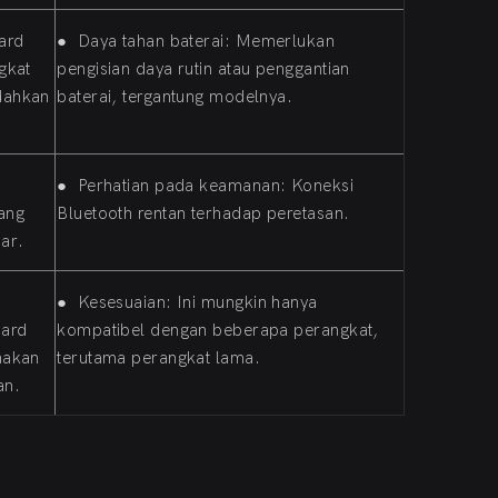
ard
●
Daya tahan baterai: Memerlukan
gkat
pengisian daya rutin atau penggantian
dahkan
baterai, tergantung modelnya.
●
Perhatian pada keamanan: Koneksi
yang
Bluetooth rentan terhadap peretasan.
sar.
●
Kesesuaian: Ini mungkin hanya
oard
kompatibel dengan beberapa perangkat,
nakan
terutama perangkat lama.
an.