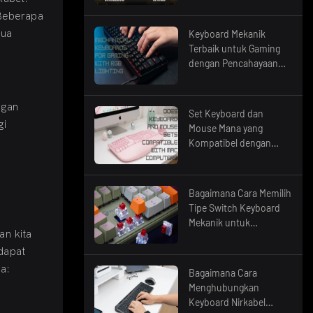
 Beberapa
dua
Keyboard Mekanik
Terbaik untuk Gaming
dengan Pencahayaan
RGB
ngan
Set Keyboard dan
gi
Mouse Mana yang
Kompatibel dengan
Komputer Mac?
Bagaimana Cara Memilih
Tipe Switch Keyboard
Mekanik untuk
n kita
Kenyamanan Mengetik?
 dapat
a:
Bagaimana Cara
Menghubungkan
Keyboard Nirkabel