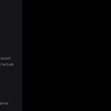
 aspek
 terbaik
gamer