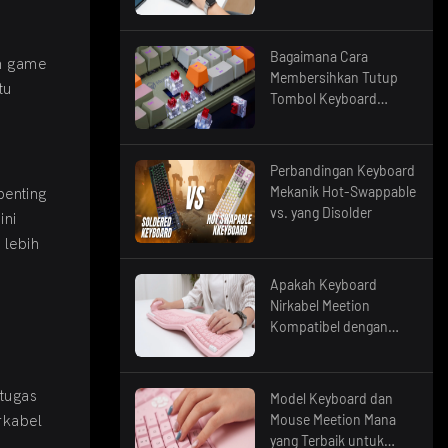
Meetion Saya ke
Komputer?
Bagaimana Cara
n game
Membersihkan Tutup
tu
Tombol Keyboard
Mekanik Saya?
Perbandingan Keyboard
Mekanik Hot-Swappable
penting
vs. yang Disolder
ini
 lebih
Apakah Keyboard
Nirkabel Meetion
Kompatibel dengan
Komputer Windows?
tugas
Model Keyboard dan
Mouse Meetion Mana
rkabel
yang Terbaik untuk