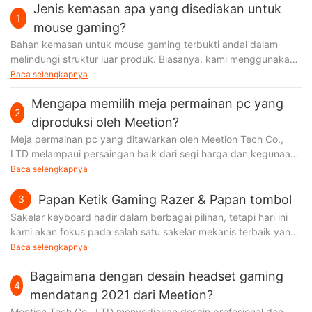
Jenis kemasan apa yang disediakan untuk
1
mouse gaming?
Bahan kemasan untuk mouse gaming terbukti andal dalam
melindungi struktur luar produk. Biasanya, kami menggunakan
lebih dari satu bahan pengepakan,
Baca selengkapnya
Mengapa memilih meja permainan pc yang
2
diproduksi oleh Meetion?
Meja permainan pc yang ditawarkan oleh Meetion Tech Co.,
LTD melampaui persaingan baik dari segi harga dan kegunaan.
Dengan komitmen terhadap manajemen mutu, kami
Baca selengkapnya
Papan Ketik Gaming Razer & Papan tombol
3
Sakelar keyboard hadir dalam berbagai pilihan, tetapi hari ini
kami akan fokus pada salah satu sakelar mekanis terbaik yang
tersedia. Kalau untuk keyboard gaming, lembut
Baca selengkapnya
Bagaimana dengan desain headset gaming
4
mendatang 2021 dari Meetion?
Meetion Tech Co., LTD menyediakan desain profesional dan