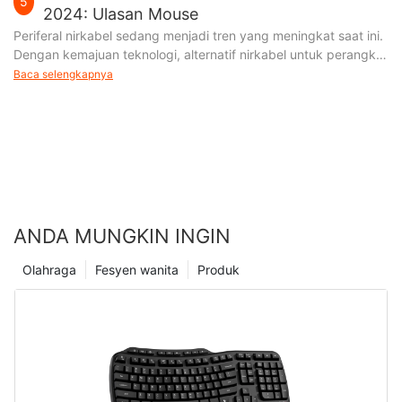
5
2024: Ulasan Mouse
Periferal nirkabel sedang menjadi tren yang meningkat saat ini.
Dengan kemajuan teknologi, alternatif nirkabel untuk perangkat
seperti mouse, keyboard, headset, dan mikrofon sudah
Baca selengkapnya
tersedia
ANDA MUNGKIN INGIN
Olahraga
Fesyen wanita
Produk