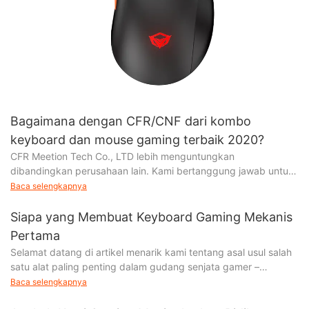
Bagaimana dengan CFR/CNF dari kombo
keyboard dan mouse gaming terbaik 2020?
CFR Meetion Tech Co., LTD lebih menguntungkan
dibandingkan perusahaan lain. Kami bertanggung jawab untuk
mengatur transportasi ke pelabuhan tujuan dan menyediakan
Baca selengkapnya
Siapa yang Membuat Keyboard Gaming Mekanis
Pertama
Selamat datang di artikel menarik kami tentang asal usul salah
satu alat paling penting dalam gudang senjata gamer –
keyboard gaming mekanis. Selidiki lebih dalam
Baca selengkapnya