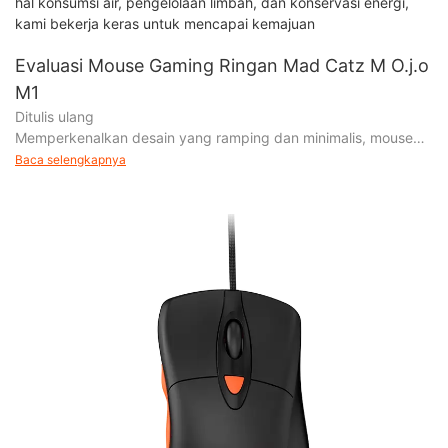
hal konsumsi air, pengelolaan limbah, dan konservasi energi,
kami bekerja keras untuk mencapai kemajuan
Evaluasi Mouse Gaming Ringan Mad Catz M O.j.o
M1
Ditulis ulang
Memperkenalkan desain yang ramping dan minimalis, mouse
gaming terbaru ini tidak hanya lebih ringan tetapi juga memiliki
Baca selengkapnya
jumlah tombol yang berkurang secara signifikan.