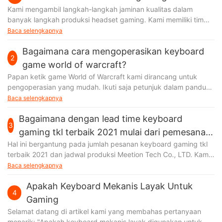
Kami mengambil langkah-langkah jaminan kualitas dalam
banyak langkah produksi headset gaming. Kami memiliki tim
QC yang memantau proses produksi dengan cermat untuk
Baca selengkapnya
memastikan produksi
Bagaimana cara mengoperasikan keyboard
2
game world of warcraft?
Papan ketik game World of Warcraft kami dirancang untuk
pengoperasian yang mudah. Ikuti saja petunjuk dalam panduan
pengoperasian yang kami tawarkan, tidak akan ada yang salah
Baca selengkapnya
Bagaimana dengan lead time keyboard
3
gaming tkl terbaik 2021 mulai dari pemesanan
Hal ini bergantung pada jumlah pesanan keyboard gaming tkl
hingga pengiriman?
terbaik 2021 dan jadwal produksi Meetion Tech Co., LTD. Kami
mendapat kabar bahwa pemrosesan
Baca selengkapnya
Apakah Keyboard Mekanis Layak Untuk
4
Gaming
Selamat datang di artikel kami yang membahas pertanyaan
menarik: "Apakah keyboard mekanis layak digunakan untuk