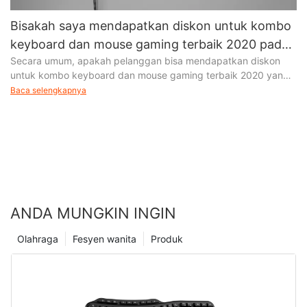
Bisakah saya mendapatkan diskon untuk kombo
keyboard dan mouse gaming terbaik 2020 pada
Secara umum, apakah pelanggan bisa mendapatkan diskon
pesanan pertama saya?
untuk kombo keyboard dan mouse gaming terbaik 2020 yang
ditawarkan oleh Meetion Tech Co., LTD terutama bergantung
Baca selengkapnya
pada jumlah pesanan
ANDA MUNGKIN INGIN
Olahraga
Fesyen wanita
Produk