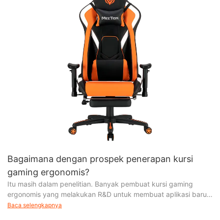
Bagaimana dengan prospek penerapan kursi
gaming ergonomis?
Itu masih dalam penelitian. Banyak pembuat kursi gaming
ergonomis yang melakukan R&D untuk membuat aplikasi baru.
Ini mungkin memerlukan waktu. Aplikasi saat ini adalah
Baca selengkapnya