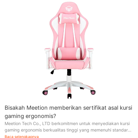
Bisakah Meetion memberikan sertifikat asal kursi
gaming ergonomis?
Meetion Tech Co., LTD berkomitmen untuk menyediakan kursi
gaming ergonomis berkualitas tinggi yang memenuhi standar
tertinggi di industri. Sebagai bagian dari dedikasi kami
Baca selengkapnya