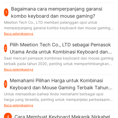
Bagaimana cara memperpanjang garansi
1
kombo keyboard dan mouse gaming?
Meetion Tech Co., LTD memberi pelanggan opsi untuk
memperpanjang garansi kombo keyboard dan mouse gaming.
Dengan cara ini, kami berharap pelanggan kami akan merasa
Baca selengkapnya
lebih nyaman
Pilih Meetion Tech Co., LTD sebagai Pemasok
2
Utama Anda untuk Kombinasi Keyboard dan
Saat mencari pemasok kombinasi keyboard dan mouse gaming
Mouse Gaming Terbaik di 2020
terbaik pada tahun 2020, penting untuk mempertimbangkan
kebutuhan dan kebutuhan spesifik Anda. Memilih a
Baca selengkapnya
Memahami Pilihan Harga untuk Kombinasi
3
Keyboard dan Mouse Gaming Terbaik Tahun
Untuk memastikan bahwa Anda memahami berbagai opsi
2020 oleh Meetion Tech Co., LTD
harga yang tersedia, penting untuk memperjelas perbedaannya
dan menghubungi Meetion Tech Co., LTD secara langsung. Ini
Baca selengkapnya
Cara Membuat Keyboard Mekanik Nirkabel
4