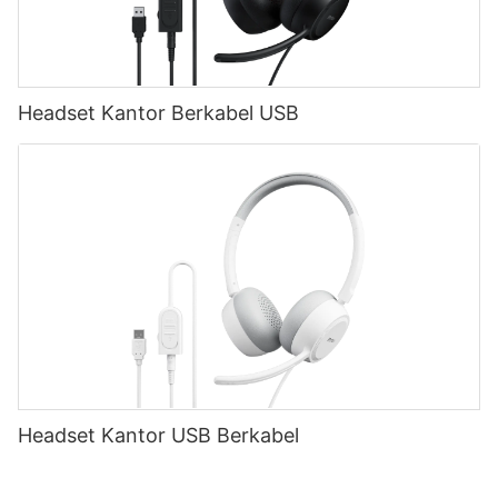
memberikan elemen pendengaran menyenangkan yang tidak
ada pada keyboard membran.
Selain itu, keyboard mekanis menawarkan beragam opsi
Headset Kantor Berkabel USB
sakelar, memungkinkan pengguna menyesuaikan pengalaman
mengetik berdasarkan preferensi dan kebutuhan pribadi. Jenis
saklar yang paling umum termasuk Cherry MX, Gateron, dan
Kailh. Setiap jenis sakelar memiliki karakteristik unik, seperti
gaya aktuasi, jarak tempuh, dan tingkat kebisingan. Misalnya,
sakelar Cherry MX Blue menawarkan sentuhan sentuhan dan
suara klik yang memuaskan, menjadikannya pilihan populer di
kalangan juru ketik. Di sisi lain, sakelar Cherry MX Red
memberikan nuansa linier tanpa umpan balik sentuhan apa pun,
melayani gamer yang lebih menyukai penekanan tombol yang
lebih halus.
Dalam hal bermain game, keyboard mekanis secara luas
Headset Kantor USB Berkabel
dianggap sebagai pilihan terbaik. Tingkat presisi dan daya
tanggap yang tinggi yang ditawarkan oleh sakelar mekanis
sangat penting bagi para gamer, terutama dalam skenario