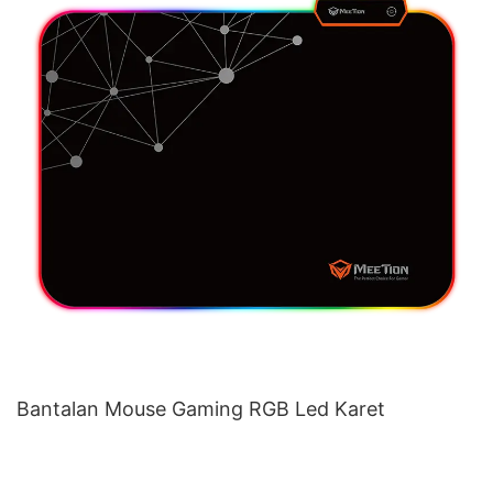
Bantalan Mouse Gaming RGB Led Karet