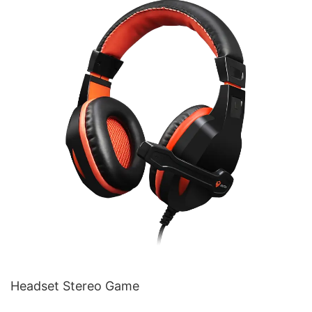
Headset Stereo Game