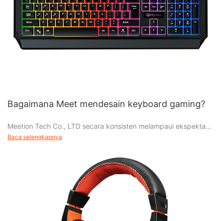
Bagaimana Meet mendesain keyboard gaming?
Meetion Tech Co., LTD secara konsisten melampaui ekspektasi
pelanggan dengan desain keyboard gaming mereka, berkat
Baca selengkapnya
proses kontrol yang cermat dan tinjauan konsep desain awal.
Selama tahap konsep desain, para insinyur dari berbagai
departemen termasuk desain, kualitas, manufaktur, manajemen
proyek, dan pengadaan berkumpul untuk berbagi ide dan
mempertahankan arah desain mereka. Pendekatan kolaboratif
ini memastikan bahwa setiap kesalahan produk diidentifikasi
dan diperbaiki sejak dini, sehingga menghasilkan pelaksanaan
proyek yang lebih lancar. Selain itu, perencanaan proaktif ini