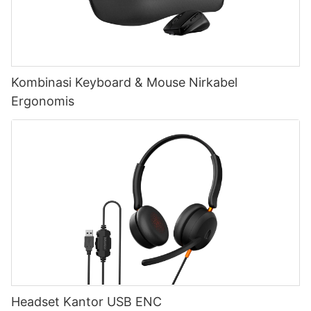
aksesori game murah terbaik.
Anda adalah kursi permainan. Kursi khusus ini dirancang untuk
informasi harga dan bergabunglah dengan komunitas
memberikan kenyamanan dan dukungan optimal selama
pelanggan yang puas yang terus berkembang.
berjam-jam bermain game, sehingga memastikan kinerja
Selain itu, di Meetion, kami berdedikasi untuk mengupayakan
optimal. Jika Anda ingin membeli kursi gaming di daerah Anda,
konservasi energi, pengurangan emisi, dan perlindungan
artikel ini akan memberi Anda wawasan berharga tentang di
lingkungan. Prinsip-prinsip ini adalah inti dari nilai-nilai inti kami,
Kombinasi Keyboard & Mouse Nirkabel
mana menemukan pengecer kursi gaming terdekat, khususnya
memastikan bahwa Kursi Gaming E-Sport kami memenuhi
dengan fokus pada kata kunci "grosir kursi gaming".
Ergonomis
tujuan spiritual tim dan tujuan keberlanjutan kami.
Rapat—Pemasok Grosir Kursi Gaming Lokal Anda:
Jika Anda tertarik untuk menjelajahi beragam produk kami,
kami mengundang Anda untuk memeriksanya sekarang. Di
Meetion Tech Co., LTD, kami hadir untuk melayani Anda dan
Salah satu pemain terkemuka di industri grosir kursi gaming
memberi Anda kualitas dan layanan luar biasa sejak awal.
adalah Meetion. Meetion merupakan brand terpercaya yang
menawarkan kursi gaming berkualitas dengan harga grosir.
Dengan komitmen untuk memberikan layanan pelanggan yang
luar biasa, produk yang andal, dan harga yang tidak ada
duanya, Meetion telah menjadi tujuan utama para gamer yang
mencari kursi gaming terbaik.
Headset Kantor USB ENC