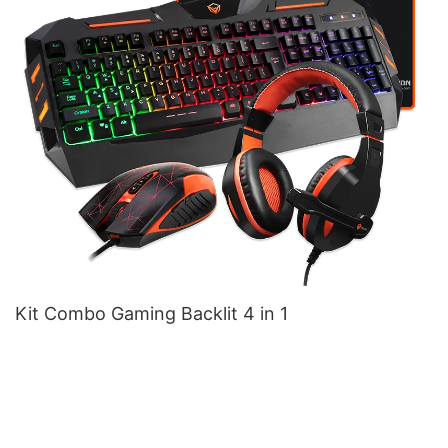
Kit Combo Gaming Backlit 4 in 1