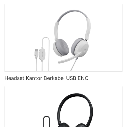
Belanja Kursi Gaming di Toko Retail:
Meskipun belanja online telah mendapatkan popularitas yang
luar biasa dalam beberapa tahun terakhir, beberapa gamer
lebih memilih untuk merasakan kursi gaming secara fisik
sebelum membelinya. Untungnya, Meetion memahami
preferensi ini dan telah menjalin kemitraan dengan berbagai
toko ritel di seluruh negeri. Toko ritel ini berfungsi sebagai
platform yang nyaman bagi para gamer untuk menguji dan
membeli kursi gaming secara langsung.
Headset Kantor Berkabel USB ENC
Pengecer Elektronik Besar:
Salah satu tempat terbaik untuk menemukan pengecer kursi
gaming terdekat adalah pengecer elektronik besar. Pengecer
ini, seperti Best Buy dan Fry's Electronics, sering kali memiliki
bagian permainan khusus yang menawarkan berbagai macam
aksesori permainan, termasuk kursi permainan. Meetion telah
bermitra dengan beberapa pengecer ini, memastikan bahwa