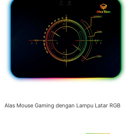
Alas Mouse Gaming dengan Lampu Latar RGB