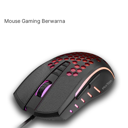
Mouse Gaming Berwarna