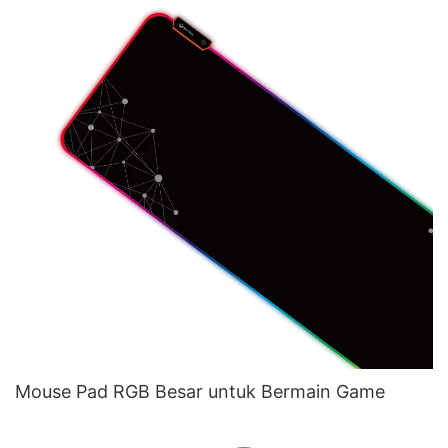
Mouse Pad RGB Besar untuk Bermain Game