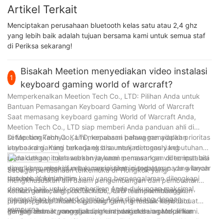
Artikel Terkait
Menciptakan perusahaan bluetooth kelas satu atau 2,4 ghz
yang lebih baik adalah tujuan bersama kami untuk semua staf
di Periksa sekarang!
Bisakah Meetion menyediakan video instalasi
1
keyboard gaming world of warcraft?
Memperkenalkan Meetion Tech Co., LTD: Pilihan Anda untuk
Bantuan Pemasangan Keyboard Gaming World of Warcraft
Saat memasang keyboard gaming World of Warcraft Anda,
Meetion Tech Co., LTD siap memberi Anda panduan ahli di
setiap langkahnya. Kami memahami bahwa menyiapkan
Di Meetion Tech Co., LTD, kepuasan pelanggan adalah prioritas
keyboard gaming terkadang bisa menjadi tugas yang
utama kami. Kami bekerja ekstra untuk memenuhi kebutuhan
menakutkan, itulah sebabnya kami menawarkan video instalasi
Anda dengan menawarkan layanan pemasangan di tempat bila
yang komprehensif untuk memastikan pengalaman yang lancar
diperlukan, meskipun layanan ini saat ini terbatas pada wilayah
Sebagai perusahaan terkemuka di Tiongkok yang
dan bebas kerumitan.
tertentu. Yakinlah, tim kami yang berpengalaman dilengkapi
mengkhususkan diri dalam pengembangan dan pembuatan
dengan baik untuk memberikan Anda dukungan maksimal,
kombo game, Meetion Tech Co., LTD telah membangun
Ketika merancang produk kami, kami mempertimbangkan
memastikan keyboard gaming Anda dipasang dengan
reputasi global. Kombo gaming kami, termasuk keyboard
prinsip-prinsip ilmiah. Keyboard gaming terbaik kami dibuat
sempurna.
gaming terbaik yang diakui, menawarkan beragam pilihan
dengan cermat, menggabungkan pengetahuan Mekanika
Kenyamanan ergonomis adalah inti dari desain produk kami.