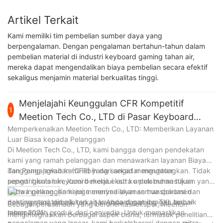
Artikel Terkait
Kami memiliki tim pembelian sumber daya yang
berpengalaman. Dengan pengalaman bertahun-tahun dalam
pembelian material di industri keyboard gaming tahan air,
mereka dapat mengendalikan biaya pembelian secara efektif
sekaligus menjamin material berkualitas tinggi.
Menjelajahi Keunggulan CFR Kompetitif
1
Meetion Tech Co., LTD di Pasar Keyboard
Memperkenalkan Meetion Tech Co., LTD: Memberikan Layanan
Gaming TKL Terbaik 2021
Luar Biasa kepada Pelanggan
Di Meetion Tech Co., LTD, kami bangga dengan pendekatan
kami yang ramah pelanggan dan menawarkan layanan Biaya
dan Pengangkutan (CFR) yang sangat menguntungkan. Tidak
Tanggung jawab kami lebih dari sekadar mengatur
seperti bisnis lain, kami bekerja ekstra untuk memastikan
pengangkutan keyboard melalui laut ke pelabuhan tujuan yang
bahwa pelanggan kami menerima layanan transportasi dan
Anda inginkan. Kami juga menyediakan semua dokumen
dokumentasi terbaik terkait keyboard gaming TKL terbaik
penting yang diperlukan agar Anda dapat dengan lancar
Sebagai perusahaan yang berorientasi ekspor, Meetion
tahun 2021.
memperoleh produk dari penyedia. Untuk memastikan
mengintegrasikan berbagai aspek bisnis, termasuk penelitian
pengalaman yang lancar, kami berkolaborasi dengan mitra