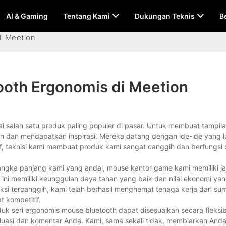
AI & Gaming
Tentang Kami
Dukungan Teknis
B
i Meetion
ooth Ergonomis di Meetion
 salah satu produk paling populer di pasar. Untuk membuat tampil
in dan mendapatkan inspirasi. Mereka datang dengan ide-ide yang lu
, teknisi kami membuat produk kami sangat canggih dan berfungsi
angka panjang kami yang andal, mouse kantor game kami memiliki ja
ini memiliki keunggulan daya tahan yang baik dan nilai ekonomi yang
ksi tercanggih, kami telah berhasil menghemat tenaga kerja dan su
 kompetitif.
uk seri ergonomis mouse bluetooth dapat disesuaikan secara fleksi
luasi dan komentar Anda. Kami, sama sekali tidak, membiarkan And