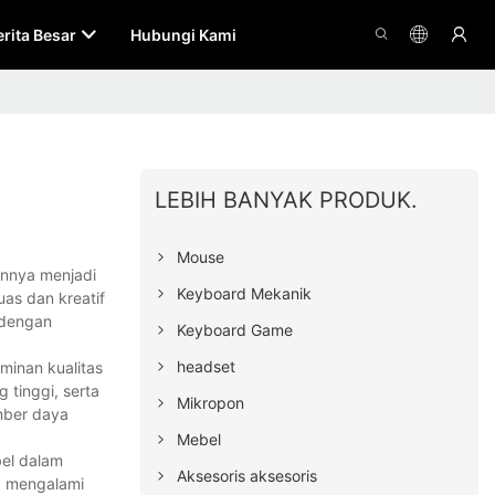
erita Besar
Hubungi Kami
LEBIH BANYAK PRODUK.
Mouse
annya menjadi
Keyboard Mekanik
as dan kreatif
 dengan
Keyboard Game
headset
minan kualitas
 tinggi, serta
Mikropon
mber daya
Mebel
bel dalam
Aksesoris aksesoris
a mengalami