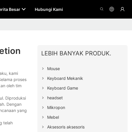
erita Besar
Hubungi Kami
etion
LEBIH BANYAK PRODUK.
Mouse
aku, kami
Keyboard Mekanik
Selama proses
kan oleh tim
Keyboard Game
headset
l. Diproduksi
iah. Dengan
Mikropon
encanaan yang
Mebel
g telah
Aksesoris aksesoris