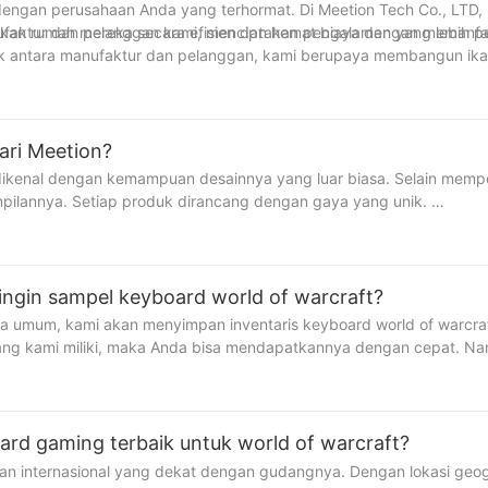
dengan perusahaan Anda yang terhormat. Di Meetion Tech Co., LTD,
ktur dan pelanggan kami, menciptakan pengalaman yang lebih pe
an rumah mereka secara efisien dan hemat biaya dengan memanfaa
ik antara manufaktur dan pelanggan, kami berupaya membangun ika
ari Meetion?
 dikenal dengan kemampuan desainnya yang luar biasa. Selain memp
pilannya. Setiap produk dirancang dengan gaya yang unik.
ingin sampel keyboard world of warcraft?
gaming dengan mikrofon berkualitas tinggi. Kami memperoleh reput
use berkabel Meetion memiliki tipe dan gaya yang beragam untuk me
ra umum, kami akan menyimpan inventaris keyboard world of warcraf
gembangkan desain mouse pad gaming besar Meetion. Kami memilik
yang kami miliki, maka Anda bisa mendapatkannya dengan cepat. Na
ja sama untuk menentukan desainnya. Produk ini memiliki keungg
a spesifikasi disesuaikan, tampilan unik, desain logo berbeda, dll. d
untuk sekarat dan menahan pewarna dengan baik tanpa kehilangan
l. Waktu pengambilan sampel juga berkaitan dengan urutan pemes
ard gaming terbaik untuk world of warcraft?
n internasional yang dekat dengan gudangnya. Dengan lokasi geog
yakan!