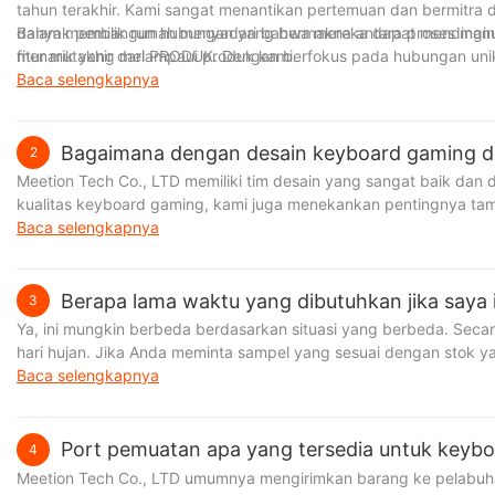
tahun terakhir. Kami sangat menantikan pertemuan dan bermitra 
dalam membangun hubungan yang bermakna antara proses manufa
Banyak pemilik rumah menyadari bahwa mereka dapat mendingink
menarik yang melampaui produk kami.
fitur mutakhir dari PRODUK. Dengan berfokus pada hubungan un
dari sekadar produk.
Baca selengkapnya
Bagaimana dengan desain keyboard gaming d
2
Meetion Tech Co., LTD memiliki tim desain yang sangat baik dan
kualitas keyboard gaming, kami juga menekankan pentingnya tam
Baca selengkapnya
Berapa lama waktu yang dibutuhkan jika saya 
Sejak didirikan, Meetion telah berupaya menyediakan headphone 
3
tertandingi di dalam negeri dan internasional. Keyboard dan mo
Ya, ini mungkin berbeda berdasarkan situasi yang berbeda. Seca
kebutuhan pelanggan yang berbeda. Memang ada ilmu dalam men
hari hujan. Jika Anda meminta sampel yang sesuai dengan stok 
peramal mode, merchandiser, dan pengembang produk yang beker
memiliki beberapa persyaratan untuk produk tersebut. Misalnya, jik
Baca selengkapnya
ketahanan warna yang luar biasa. Bahan yang digunakan cocok 
akan memakan waktu lebih lama bagi kami untuk membuat sampe
pengiriman, dan faktor lainnya.
Port pemuatan apa yang tersedia untuk keybo
4
Meetion Tech Co., LTD umumnya mengirimkan barang ke pelabuha
tim kami merencanakan secara strategis untuk masa depan. Tan