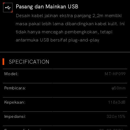
Pasang dan Mainkan USB
Desain kabel jalinan ekstra panjang 2,2m memiliki
masa pakai lebih lama dibandingkan kabel kulit. Ini
tidak hanya mencegah pembengkokan, tetapi
antarmuka USB bersifat plug-and-play
▍
SPECIFICATION
Model:
MT-HP099
Pembicara:
φ50mm
Kepekaan:
118±3dB
Impedansi:
32Ω±15%