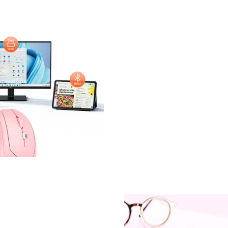
Fitur Produk
Ini fitur teknologi canggih
ganda Bluetooth 2.4GHz &, j
yang cepat dan nyaman untu