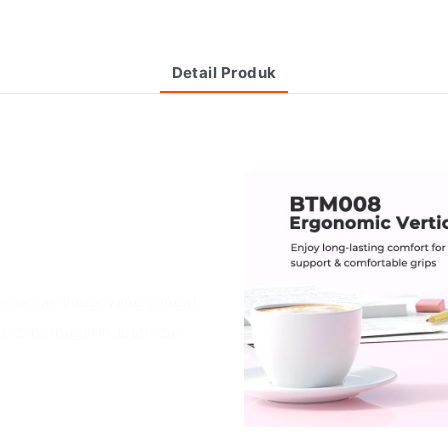
Detail Produk
alitas tinggi yang sangat
s di berbagai industri dan