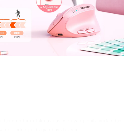
roduk
u dan mundur untuk navigasi web yang lebih mudah dan
an pelindung di bagian bawah layar.