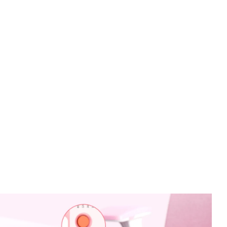
, desain vertikal ergonomis nirkabel tangan kanan, mode
enis daya yang dapat diisi ulang, dan pengisian ulang
k efisiensi.