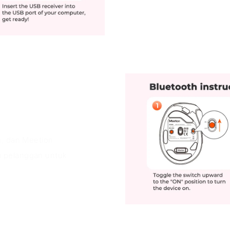
g, dan Meetion
i pelanggan untuk