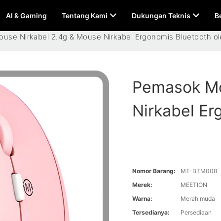
AI & Gaming
Tentang Kami
Dukungan Teknis
B
use Nirkabel 2.4g & Mouse Nirkabel Ergonomis Bluetooth o
Pemasok Mo
Nirkabel Er
Nomor Barang:
MT-BTM008
Merek:
MEETION
Warna:
Merah muda
Tersedianya:
Persediaan