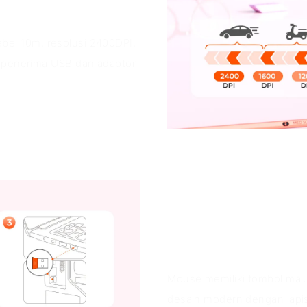
kabel 10m, resolusi 2400DPI,
n penerima USB dan adaptor
Keunggulan P
Mouse memiliki tombol maj
desain modern dengan lapis