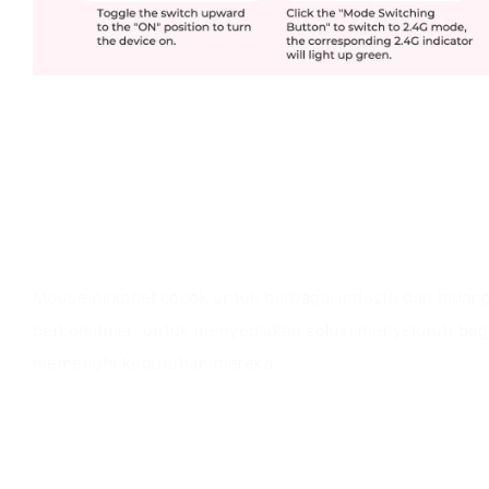
Skenario aplikasi
Mouse nirkabel cocok untuk berbagai industri dan bidan
berkomitmen untuk menyediakan solusi menyeluruh bag
memenuhi kebutuhan mereka.