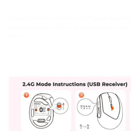
Nilai Produk
Produk ini memiliki masa pakai kunci 5 juta kali, jarak nir
dan kapasitas baterai 500mA. Itu juga dilengkapi denga
Type-C.