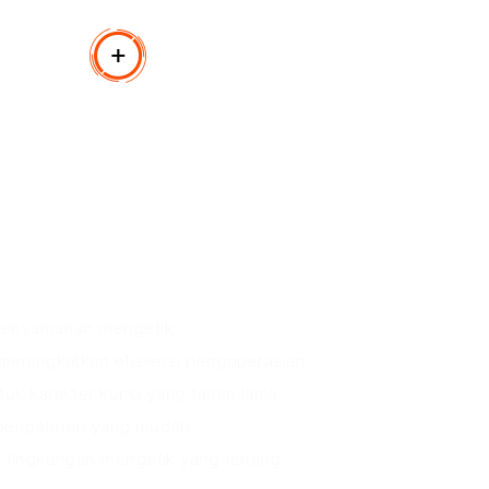
roduk
 kenyamanan mengetik
meningkatkan efisiensi pengoperasian
uk karakter kunci yang tahan lama
k pengaturan yang mudah
k lingkungan mengetik yang tenang