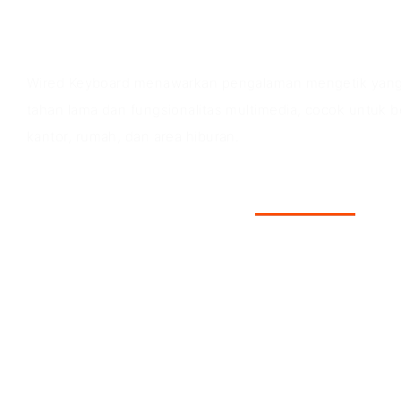
Nilai Produk
Wired Keyboard menawarkan pengalaman mengetik yan
tahan lama dan fungsionalitas multimedia, cocok untuk b
kantor, rumah, dan area hiburan.