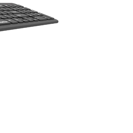
- Desain ramping dengan p
- 12 tombol multimedia unt
- Teknologi UV untuk karak
lama
- Kabel USB sepanjang 1,5 m
- Desain tombol mute unt