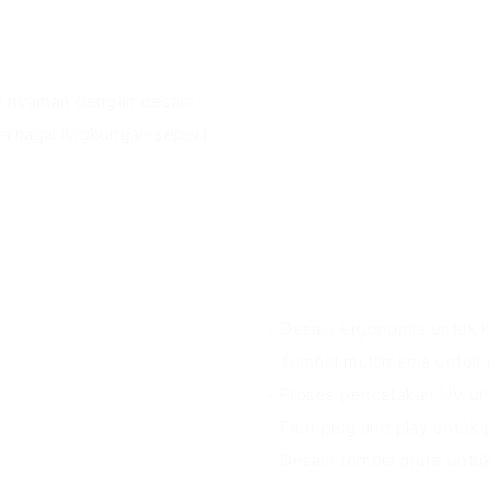
g nyaman dengan desain
erbagai lingkungan seperti
Keunggulan P
- Desain ergonomis untuk
- Tombol multimedia untuk 
- Proses pencetakan UV unt
- Fitur plug and play untu
- Desain tombol mute untu