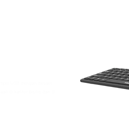
-tipis USB dengan desain
n di kantor bisnis dan di