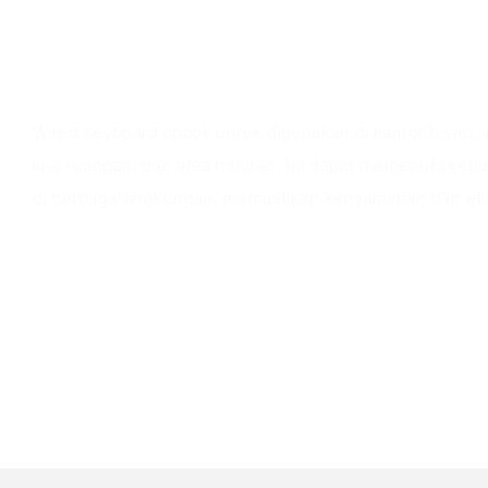
Skenario aplikasi
Wired Keyboard cocok untuk digunakan di kantor bisnis, r
luar ruangan, dan area hiburan. Ini dapat memenuhi keb
di berbagai lingkungan, memastikan kenyamanan dan efis