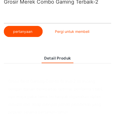
Grosir Merek Combo Gaming Terbaik-2
pertanyaan
Pergi untuk membeli
Detail Produk
Ikhtisar produk
Grosir Best Gaming Combo Brand-2 dirancang
dengan bahan berkualitas optimal, performa stabil,
dan masa pakai lama. Ini banyak digunakan dalam
industri dan tetap menjadi pilihan pembelian yang
populer selama bertahun-tahun.