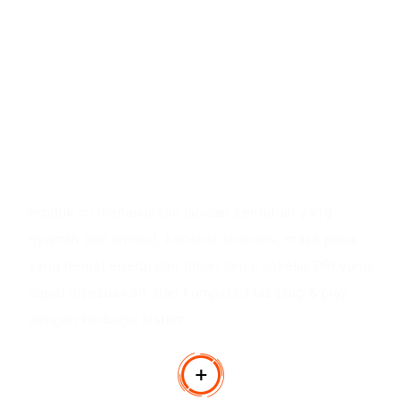
Set keyboard dan mouse nirkabel MINI4000
mengadopsi desain ergonomis, kompak dan ultra-
tipis, dengan 12 tombol multimedia, DPI mouse yang
dapat disesuaikan, koneksi otomatis, dan hasil akhir
matte yang menyenangkan untuk mouse.
Nilai Produk
Produk ini menawarkan lapisan sentuhan yang
nyaman dan lembut, koneksi otomatis, masa pakai
yang hemat energi dan tahan lama, sakelar DPI yang
dapat disesuaikan, dan kompatibilitas plug & play
dengan berbagai sistem.