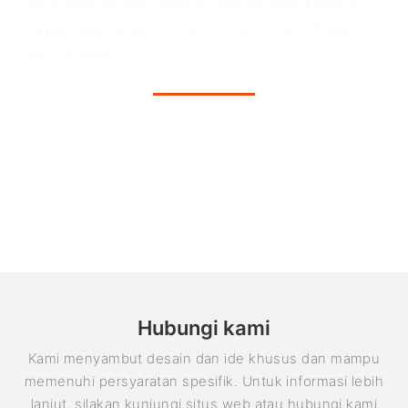
perpustakaan yang tenang. Menawarkan koneksi
cepat dalam jarak 10m dan cocok untuk berbagai
kesempatan.
Hubungi kami
Kami menyambut desain dan ide khusus dan mampu
memenuhi persyaratan spesifik. Untuk informasi lebih
lanjut, silakan kunjungi situs web atau hubungi kami