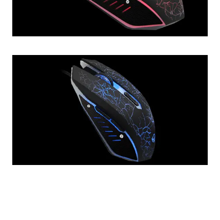
Fitur Produk
- Sensor optik resolusi tinggi 2400dpi dengan
tombol ubah DPI untuk kecepatan yang dapat