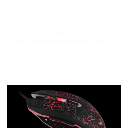
Ikhtisar produk
- Produk ini adalah mouse gaming dengan lampu
latar yang dirancang untuk para gamer,
menampilkan desain ramping untuk meningkatkan
cengkeraman dan kenyamanan kontrol dalam game
apa pun.
- Mouse ini memiliki desain yang keren dan bergaya
dengan sakelar DPI yang dapat disesuaikan dan
lampu latar LED yang dapat bernapas.