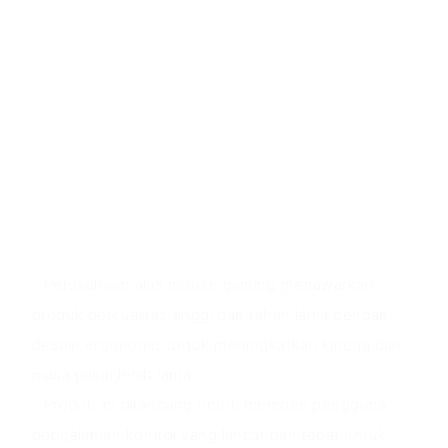
disesuaikan.
- Roda gulir karet lembut untuk penggunaan yang
nyaman dan ramah kulit.
- Desain samping anti selip untuk meningkatkan
akurasi dalam bermain game.
- Lapisan plastik matte dengan sentuhan lembut
untuk rasa dan genggaman yang nyaman.
Nilai Produk
- Perusahaan alas mouse gaming menawarkan
produk berkualitas tinggi dan tahan lama dengan
desain ergonomis untuk meningkatkan kinerja dan
masa pakai lebih lama.
- Produk ini dirancang untuk memberi pengguna
pengalaman kontrol yang lancar dan tepat untuk