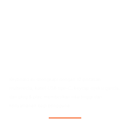
Fitur Produk
Speaker Desktop Gaming 2.1 dilengkapi keyboard
gaming mekanis dengan sakelar biru OUTEMU,
volume tinggi dan bass yang mengejutkan,
kompatibel secara luas, kontrol kenop independen,
koneksi nirkabel Bluetooth 5.0, dan stereo surround
360°.
Nilai Produk
Keyboard ini dilengkapi dengan 12 pintasan
multimedia, kabel USB tipe-C, keycap injeksi ganda,
dan plug & play, memberikan nilai tinggi dan
kenyamanan bagi pengguna.