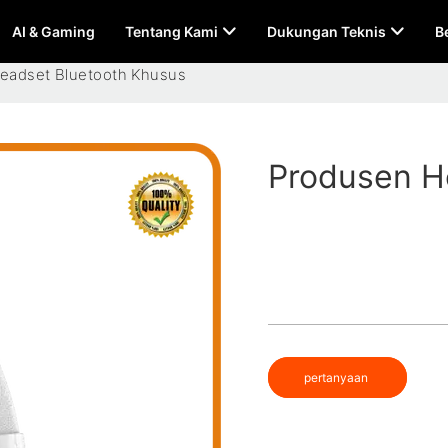
AI & Gaming
Tentang Kami
Dukungan Teknis
B
eadset Bluetooth Khusus
Produsen H
pertanyaan