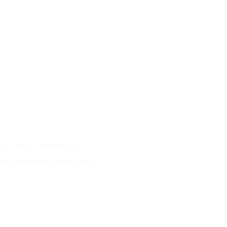
engurangan kebisingan,
ka pengguna yang intuitif,
Keunggulan P