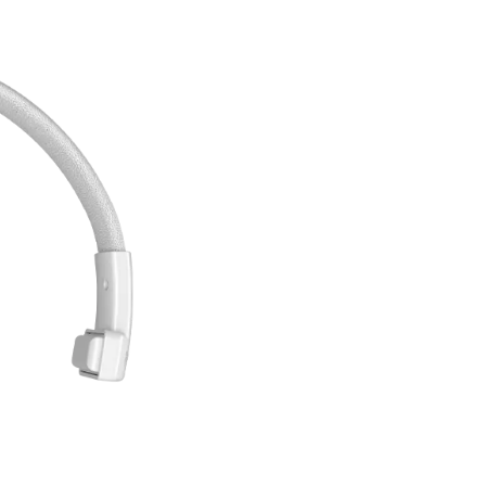
Fitur Produk
Headset Bluetooth BTH002
dengan mikrofon terintegras
dapat disesuaikan, dan masa
cepat melalui Type-C, konek
dengan berbagai perangkat 