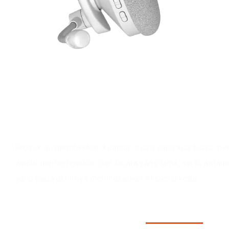
Nilai Produk
Produk ini memberikan kualitas suara yang luar biasa, p
waktu mendengarkan dan bicara yang lama, serta antarmu
yang pada akhirnya meningkatkan efisiensi kerja.