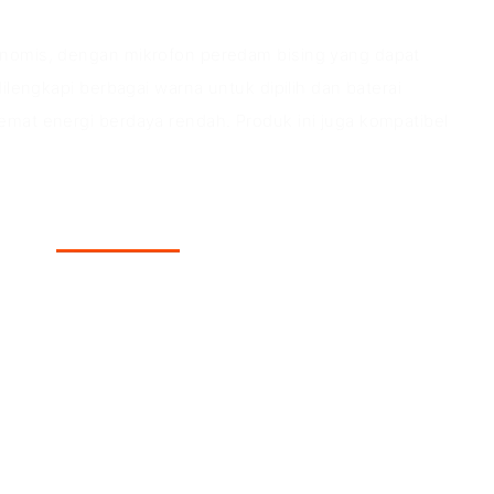
onomis, dengan mikrofon peredam bising yang dapat
 dilengkapi berbagai warna untuk dipilih dan baterai
emat energi berdaya rendah. Produk ini juga kompatibel