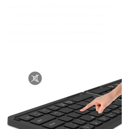
luar ruangan, dan acara lainnya, sehingga cocok
untuk berbagai penggunaan termasuk bekerja,
belajar, atau bepergian. Ini kompatibel dengan
berbagai sistem operasi dan memiliki jaringan
penjualan dan layanan nasional di Tiongkok.