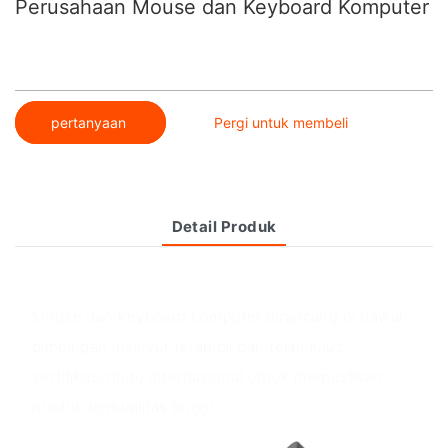
Perusahaan Mouse dan Keyboard Komputer
pertanyaan
Pergi untuk membeli
Detail Produk
Ikhtisar produk
Mouse dan keyboard komputer dirancang di bawah
bimbingan insinyur terampil dan telah lulus
sertifikasi mutu internasional untuk memastikan
produk berkualitas tinggi.