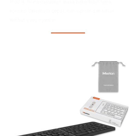
Produk ini menawarkan masa pakai lebih lama,
koneksi Bluetooth cepat, dan lapisan sentuhan
lembut yang nyaman.