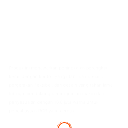
Mouse ini memiliki mesin optik resolusi tinggi 12000
DPI, pencahayaan RGB yang dapat disesuaikan,
tombol anti selip samping, dan kabel jalinan USB
untuk daya tahan. Ia juga dilengkapi saklar sentuhan
lembut 6D untuk pegangan yang nyaman.
Nilai Produk
Produk ini menawarkan peningkatan perangkat
keras dengan kontrol yang stabil dan presisi,
pergerakan fleksibel, dan desain yang tahan lama.
Ini juga mendukung pemrograman makro dan
penyesuaian dengan 16,8 juta warna untuk
pencahayaan RGB yang cerdas.