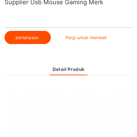
Supplier Usb Mouse Gaming Merk
pertanyaan
Pergi untuk membeli
Detail Produk
Ikhtisar produk
Mouse gaming USB dirancang untuk bermain game,
menampilkan desain ramping dan lampu latar RGB
yang dapat disesuaikan. Ini mencakup sensor optik
resolusi tinggi dan tombol tambahan untuk kontrol
yang nyaman di game apa pun.