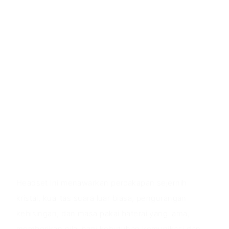
- Desain ringan dan ergonomis
- Mikrofon putar dengan peredam bising
- Ikat kepala yang dapat disesuaikan
- 27 jam waktu mendengarkan atau 23 jam waktu
bicara
- Pengisian cepat melalui Tipe-C
- Antarmuka pengguna yang intuitif
- Tersedia dalam warna hitam dan putih
- Kompatibel dengan berbagai perangkat pintar
Nilai Produk
Headset ini menawarkan percakapan sejernih
kristal, kualitas suara luar biasa, pengurangan
kebisingan, dan masa pakai baterai yang lama,
memberikan nilai bagi kebutuhan komunikasi dan