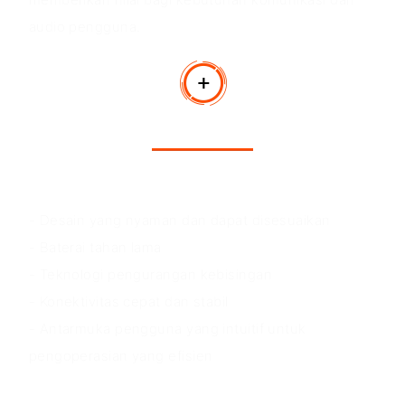
audio pengguna.
Keunggulan Produk
- Desain yang nyaman dan dapat disesuaikan
- Baterai tahan lama
- Teknologi pengurangan kebisingan
- Konektivitas cepat dan stabil
- Antarmuka pengguna yang intuitif untuk
pengoperasian yang efisien
Skenario aplikasi