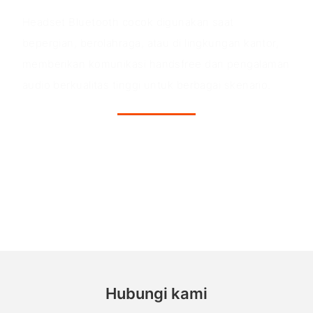
Headset Bluetooth cocok digunakan saat
bepergian, berolahraga, atau di lingkungan kantor,
memberikan komunikasi handsfree dan pengalaman
audio berkualitas tinggi untuk berbagai skenario.
Hubungi kami