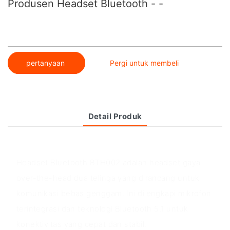
Produsen Headset Bluetooth - -
pertanyaan
Pergi untuk membeli
Detail Produk
Ikhtisar produk
Headset Bluetooth BTH002 adalah headset gaya
over-the-head dua telinga yang dirancang untuk
komunikasi bebas genggam. Ini dilengkapi mikrofon
terintegrasi dan teknologi Bluetooth 5.1 untuk
konektivitas yang cepat dan stabil.