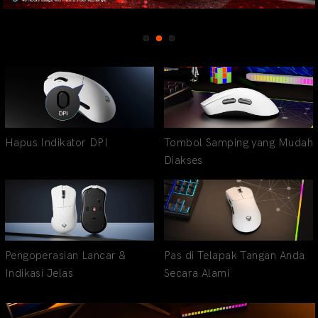
Hapus Indikator DPI
Tombol Samping yang Mudah
Diakses
Pengoperasian Lancar &
Pas di Telapak Tangan Anda
Indikasi Jelas
Secara Alami