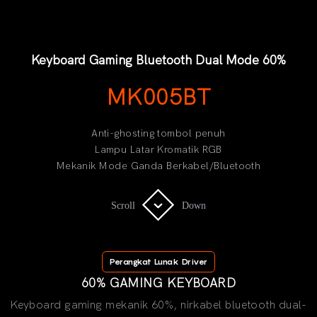
Keyboard Gaming Bluetooth Dual Mode 60%
MK005BT
Anti-ghosting tombol penuh
Lampu Latar Kromatik RGB
Mekanik Mode Ganda Berkabel/Bluetooth
Scroll
Scroll
Down
Down
Perangkat Lunak Driver
60% GAMING KEYBOARD
Keyboard gaming mekanik 60%, nirkabel bluetooth dual-