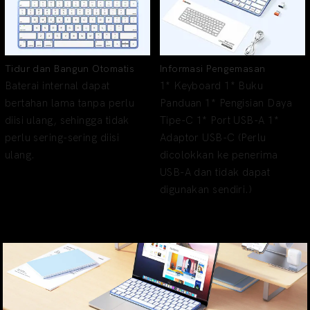
Tidur dan Bangun Otomatis
Informasi Pengemasan
Baterai internal dapat
1* Keyboard 1* Buku
bertahan lama tanpa perlu
Panduan 1* Pengisian Daya
diisi ulang, sehingga tidak
Tipe-C 1* Port USB-A 1*
perlu sering-sering diisi
Adaptor USB-C (Perlu
ulang.
dicolokkan ke penerima
USB-A dan tidak dapat
digunakan sendiri.)