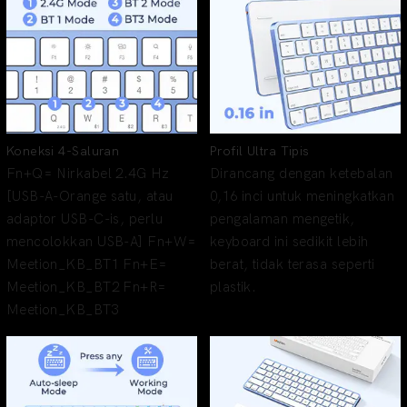
Koneksi 4-Saluran
Profil Ultra Tipis
Fn+Q= Nirkabel 2.4G Hz
Dirancang dengan ketebalan
[USB-A-Orange satu, atau
0,16 inci untuk meningkatkan
adaptor USB-C-is, perlu
pengalaman mengetik,
mencolokkan USB-A] Fn+W=
keyboard ini sedikit lebih
Meetion_KB_BT1 Fn+E=
berat, tidak terasa seperti
Meetion_KB_BT2 Fn+R=
plastik.
Meetion_KB_BT3