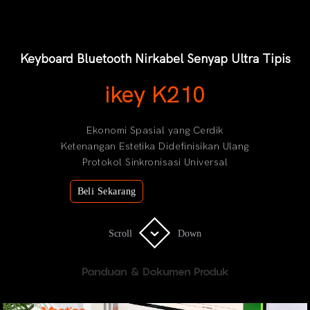
Keyboard Bluetooth Nirkabel Senyap Ultra Tipis
ikey K210
Ekonomi Spasial yang Cerdik
Ketenangan Estetika Didefinisikan Ulang
Protokol Sinkronisasi Universal
Beli Sekarang
Scroll
Scroll
Down
Down
Panduan & Dokumen Produk
Panduan Pengguna (PDF)