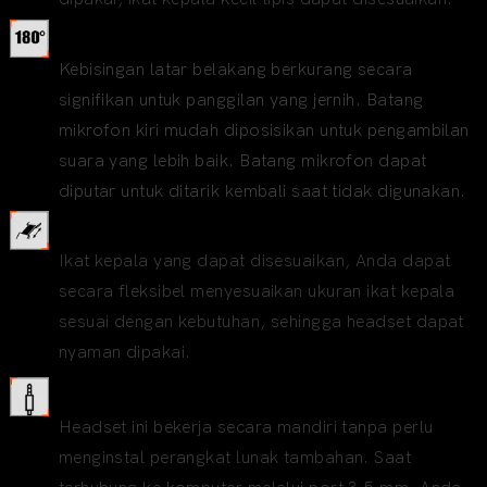
Mikrofon yang dapat diputar
Kebisingan latar belakang berkurang secara
signifikan untuk panggilan yang jernih. Batang
mikrofon kiri mudah diposisikan untuk pengambilan
suara yang lebih baik. Batang mikrofon dapat
diputar untuk ditarik kembali saat tidak digunakan.
Ikat kepala yang dapat disesuaikan
Ikat kepala yang dapat disesuaikan, Anda dapat
secara fleksibel menyesuaikan ukuran ikat kepala
sesuai dengan kebutuhan, sehingga headset dapat
nyaman dipakai.
Antarmuka 3,5mm
Headset ini bekerja secara mandiri tanpa perlu
menginstal perangkat lunak tambahan. Saat