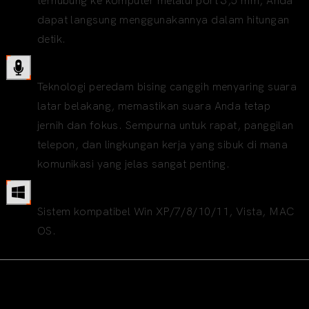
terhubung ke komputer melalui port 3,5 mm, Anda
dapat langsung menggunakannya dalam hitungan
detik.
Mikrofon peredam bising
Teknologi peredam bising canggih menyaring suara
latar belakang, memastikan suara Anda tetap
jernih dan fokus. Sempurna untuk rapat, panggilan
telepon, dan lingkungan kerja yang sibuk di mana
komunikasi yang jelas sangat penting.
Sistem yang kompatibel
Sistem kompatibel Win XP/7/8/10/11, Vista, MAC
OS.