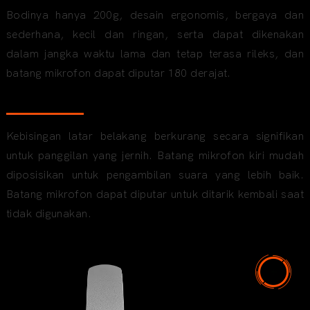
Bodinya hanya 200g, desain ergonomis, bergaya dan
sederhana, kecil dan ringan, serta dapat dikenakan
dalam jangka waktu lama dan tetap terasa rileks, dan
batang mikrofon dapat diputar 180 derajat.
Mikrofon peredam bising putar
Kebisingan latar belakang berkurang secara signifikan
untuk panggilan yang jernih. Batang mikrofon kiri mudah
diposisikan untuk pengambilan suara yang lebih baik.
Batang mikrofon dapat diputar untuk ditarik kembali saat
tidak digunakan.