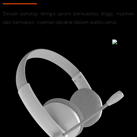
Desain penutup telinga spons berkualitas tinggi, nyaman
dan bernapas, nyaman dipakai dalam waktu lama.