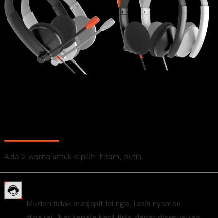
Tersedia dua warna
Ada 2 warna untuk dipilih: hitam, putih.
Headset telepon profesional
Mudah tidak menjepit telinga, lebih nyaman
dipakai, ikat kepala kecil tipis dapat disesuaikan.