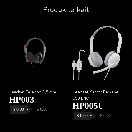
Produk terkait
Headset Telepon 3,5 mm
Headset Kantor Berkabel
HP003
USB ENC
HP005U
$
0.00
$
0.00
$
0.00
$
0.00