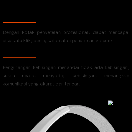
Portabel dan efisien
Dengan kotak penyetelan profesional, dapat mencapai
bisu satu klik, peningkatan atau penurunan volume
Tanda pengiriman pengurangan kebisingan
Pengurangan kebisingan menandai tidak ada kebisingan,
suara nyata, menyaring kebisingan, menangkap
komunikasi yang akurat dan lancar.