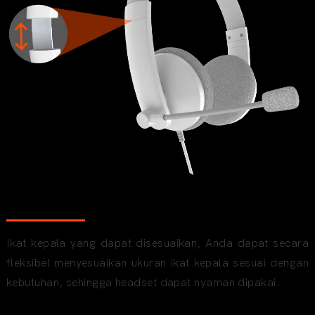
Ikat kepala bisa disesuaikan
Ikat kepala yang dapat disesuaikan, Anda dapat secara
fleksibel menyesuaikan ukuran ikat kepala sesuai dengan
kebutuhan, sehingga headset dapat nyaman dipakai.
Ergonomi, spons lembut