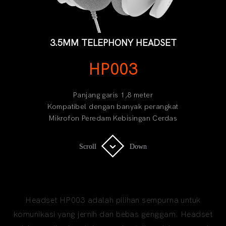
3.5MM TELEPHONY HEADSET
HP003
Panjang garis 1,8 meter
Kompatibel dengan banyak perangkat
Mikrofon Peredam Kebisingan Cerdas
Scroll
Scroll
Down
Down
3.5MM TELEPHONY HEADSET
Headset HP003 adalah pilihan sempurna untuk
komunikasi yang jernih dan bebas genggam. Headset