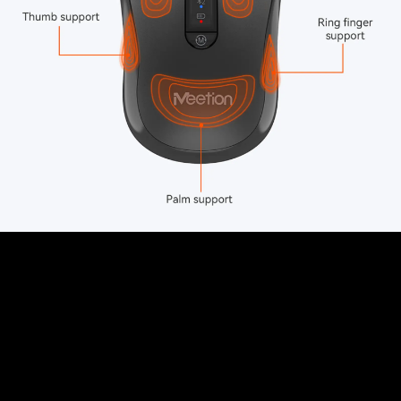
Kenyamanan di Setiap Genggaman
Desain Efisien Ergonomis
Desain ergonomisnya pas di tangan Anda, menawarkan
pegangan yang lembut dan anti selip. Ini secara efektif
mengurangi kelelahan pergelangan tangan, memastikan
pengalaman yang menyenangkan bahkan selama berjam-jam