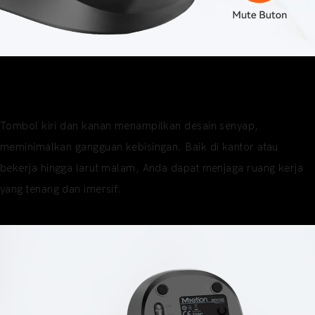
Klik Senyap
Tenang dan Tidak Mengganggu
Tombol kiri dan kanan menampilkan desain senyap,
meminimalkan gangguan kebisingan. Baik di kantor atau
bekerja hingga larut malam, Anda dapat menjaga ruang kerja
yang tenang dan imersif.