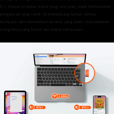
5.1, mouse ini benar-benar plug-and-play, tidak memerlukan
pengaturan yang rumit. Ini mendukung hampir semua
komputer dan memastikan koneksi yang stabil, menyediakan
ruang kerja yang bersih dan bebas kekacauan.