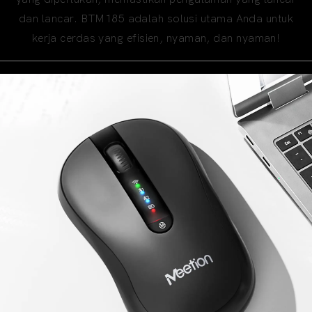
dan lancar. BTM185 adalah solusi utama Anda untuk
kerja cerdas yang efisien, nyaman, dan nyaman!