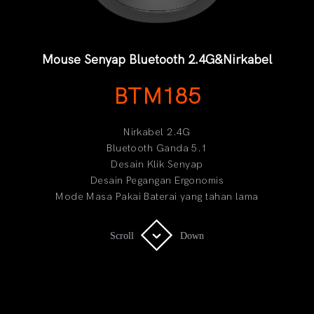
Mouse Senyap Bluetooth 2.4G&Nirkabel
BTM185
Nirkabel 2.4G
Bluetooth Ganda 5.1
Desain Klik Senyap
Desain Pegangan Ergonomis
Mode Masa Pakai Baterai yang tahan lama
Scroll
Scroll
Down
Down
Era Baru Mode Ganda Nirkabel
Pekerjaan Lebih Cerdas dan Nyaman!