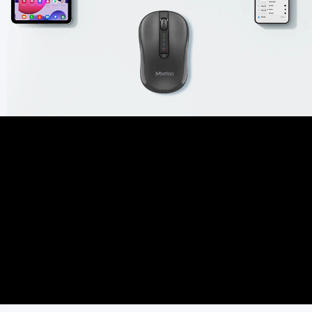
Konektivitas Tanpa Batas
Tiga Mode Koneksi
Mouse ini mendukung hingga 3 perangkat secara bersamaan,
dan dengan fitur sakelar sekali klik, Anda dapat bertransisi
antar tugas dengan mulus tanpa perlu menyambung ulang
berulang kali, menjadikan multitasking lebih mudah dari
sebelumnya.