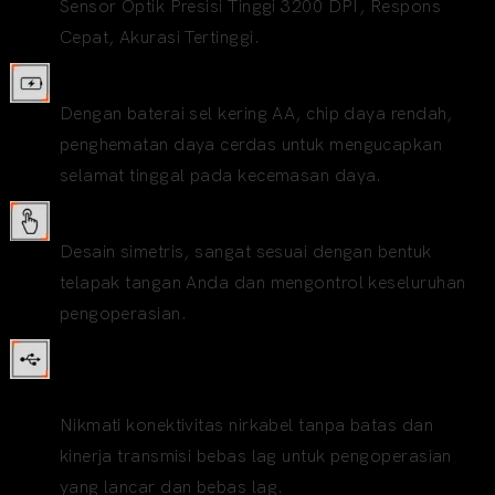
Sensor Optik Presisi Tinggi 3200 DPI, Respons
Cepat, Akurasi Tertinggi.
Baterai Tahan Lama dan Tidur Otomatis
Dengan baterai sel kering AA, chip daya rendah,
penghematan daya cerdas untuk mengucapkan
selamat tinggal pada kecemasan daya.
Ergonomi dan Pegangan Nyaman
Desain simetris, sangat sesuai dengan bentuk
telapak tangan Anda dan mengontrol keseluruhan
pengoperasian.
Sakelar Sekali Klik, Konektivitas Tanpa
Batas
Nikmati konektivitas nirkabel tanpa batas dan
kinerja transmisi bebas lag untuk pengoperasian
yang lancar dan bebas lag.