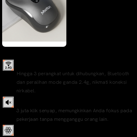
Konektivitas Mode Ganda Nirkabel
Hingga 3 perangkat untuk dihubungkan, Bluetooth
dan peralihan mode ganda 2.4g, nikmati koneksi
nirkabel.
Klik Senyap, Fokus Tanpa Batas
3 juta klik senyap, memungkinkan Anda fokus pada
pekerjaan tanpa mengganggu orang lain.
Pelacakan Optik, Responsif yang Tepat