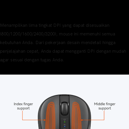
Pengaturan DPI Serbaguna
Disesuaikan dengan Kebutuhan Anda
Menampilkan lima tingkat DPI yang dapat disesuaikan
(800/1200/1600/2400/3200), mouse ini memenuhi semua
kebutuhan Anda. Dari pekerjaan desain mendetail hingga
penjelajahan cepat, Anda dapat mengganti DPI dengan mudah
agar sesuai dengan tugas Anda.