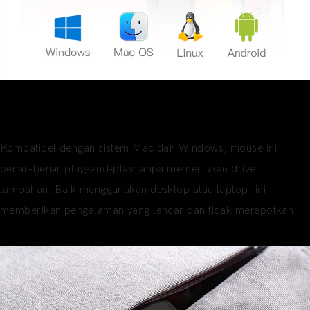
Kompatibilitas Universal
Pekerjaan Lintas Platform yang Mudah
Kompatibel dengan sistem Mac dan Windows, mouse ini
benar-benar plug-and-play tanpa memerlukan driver
tambahan. Baik menggunakan desktop atau laptop, ini
memberikan pengalaman yang lancar dan tidak merepotkan.