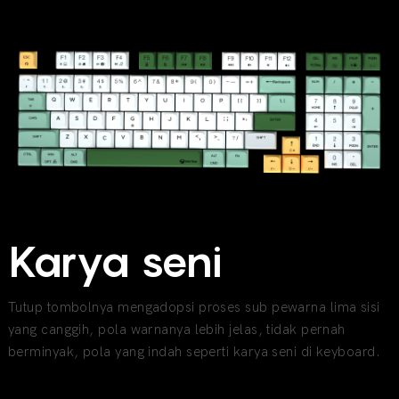
Karya seni
Tutup tombolnya mengadopsi proses sub pewarna lima sisi
yang canggih, pola warnanya lebih jelas, tidak pernah
berminyak, pola yang indah seperti karya seni di keyboard.