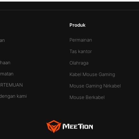
Produk
Permainan
aan
Tas kantor
ahaan
Olahraga
ormatan
Kabel Mouse Gaming
PERTEMUAN
Mouse Gaming Nirkabel
dengan kami
Mouse Berkabel