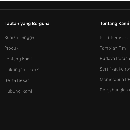
Tautan yang Berguna
Tentang Kami
Rumah Tangga
Profil Perusah
Tampilan Tim
Produk
Budaya Perus
Tentang Kami
Sertifikat Keh
Dukungan Teknis
Memorabilia 
Berita Besar
Bergabunglah 
Hubungi kami