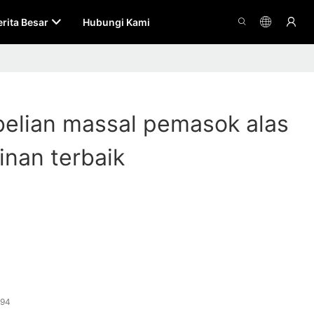
erita Besar
Hubungi Kami
elian massal pemasok alas
nan terbaik
394