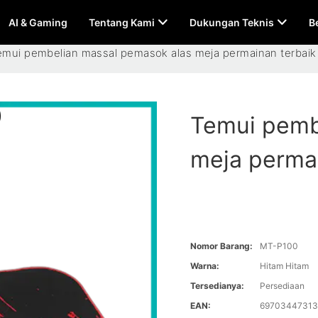
AI & Gaming
Tentang Kami
Dukungan Teknis
B
emui pembelian massal pemasok alas meja permainan terbaik
Temui pemb
meja permai
Nomor Barang:
MT-P100
Warna:
Hitam Hitam
Tersedianya:
Persediaan
EAN:
6970344731