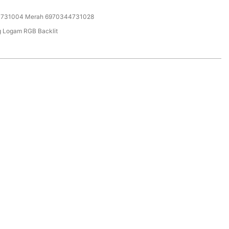
4731004 Merah 6970344731028
 Logam RGB Backlit