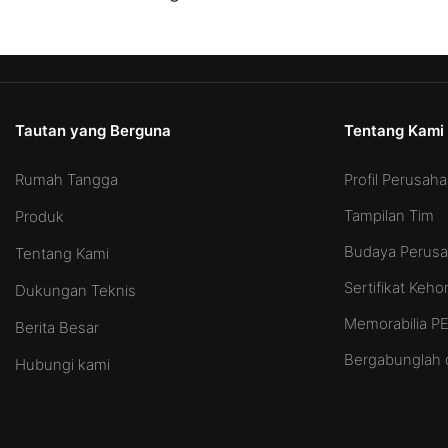
Tautan yang Berguna
Tentang Kami
Rumah Tangga
Profil Perusah
Tampilan Tim
Produk
Budaya Perus
Tentang Kami
Sertifikat Keh
Dukungan Teknis
Memorabilia 
Berita Besar
Bergabunglah 
Hubungi kami