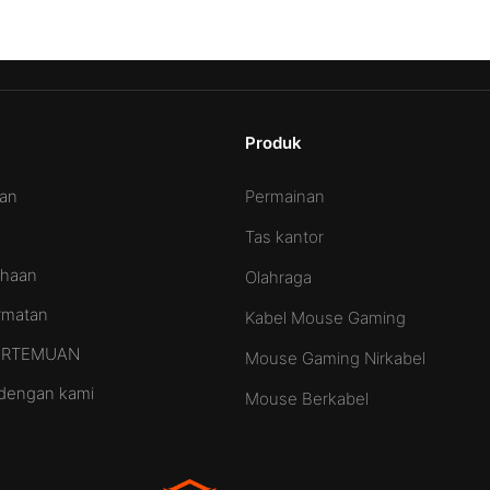
Produk
Permainan
aan
Tas kantor
ahaan
Olahraga
ormatan
Kabel Mouse Gaming
PERTEMUAN
Mouse Gaming Nirkabel
dengan kami
Mouse Berkabel