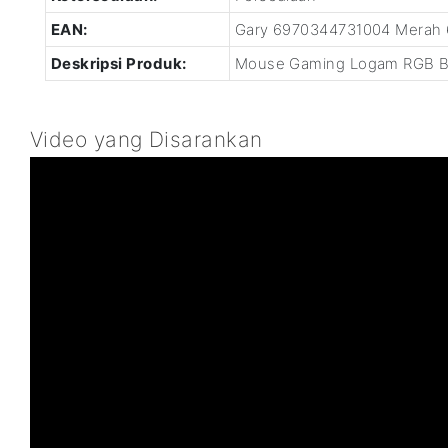
EAN:
Gary 6970344731004 Merah
Deskripsi Produk:
Mouse Gaming Logam RGB Ba
Video yang Disarankan