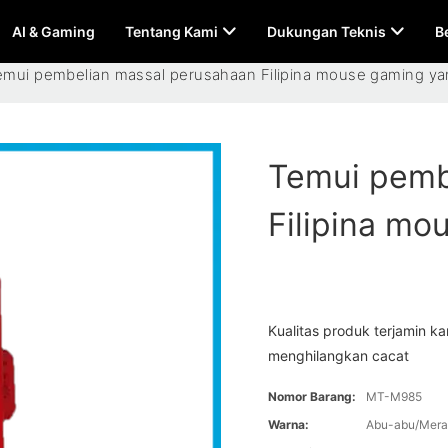
AI & Gaming
Tentang Kami
Dukungan Teknis
B
emui pembelian massal perusahaan Filipina mouse gaming ya
Temui pemb
Filipina mo
Kualitas produk terjamin ka
menghilangkan cacat
Nomor Barang:
MT-M985
Warna:
Abu-abu/Mer