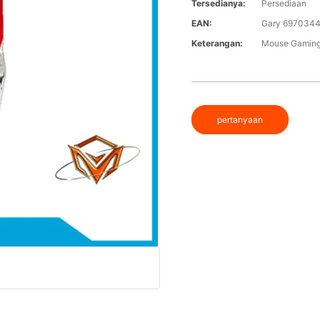
Tersedianya:
Persediaan
EAN:
Gary 697034
Keterangan:
Mouse Gaming
pertanyaan