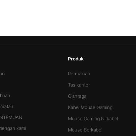
Produk
Permainan
aan
Tas kantor
ahaan
Olahraga
ormatan
Kabel Mouse Gaming
PERTEMUAN
Mouse Gaming Nirkabel
dengan kami
Mouse Berkabel