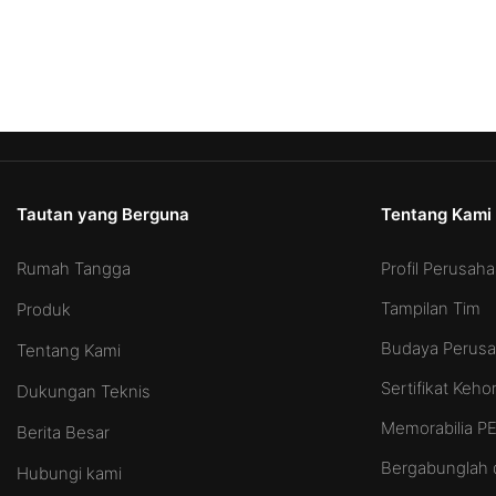
Tautan yang Berguna
Tentang Kami
Rumah Tangga
Profil Perusah
Tampilan Tim
Produk
Budaya Perus
Tentang Kami
Sertifikat Keh
Dukungan Teknis
Memorabilia 
Berita Besar
Bergabunglah 
Hubungi kami