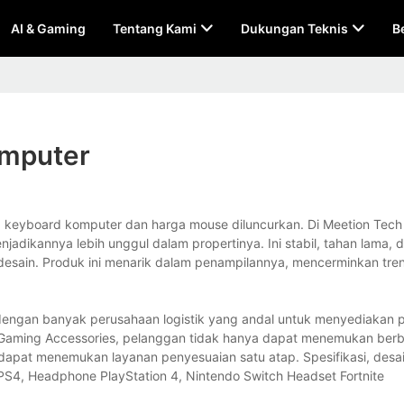
AI & Gaming
Tentang Kami
Dukungan Teknis
B
omputer
keyboard komputer dan harga mouse diluncurkan. Di Meetion Tech 
adikannya lebih unggul dalam propertinya. Ini stabil, tahan lama, d
esain. Produk ini menarik dalam penampilannya, mencerminkan tren
dengan banyak perusahaan logistik yang andal untuk menyediakan 
 Gaming Accessories, pelanggan tidak hanya dapat menemukan berba
dapat menemukan layanan penyesuaian satu atap. Spesifikasi, desa
, Headphone PlayStation 4, Nintendo Switch Headset Fortnite