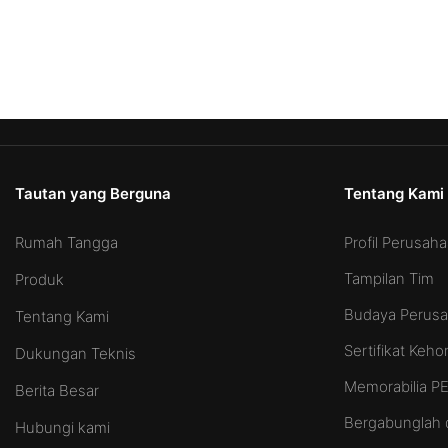
Tautan yang Berguna
Tentang Kami
Rumah Tangga
Profil Perusah
Tampilan Tim
Produk
Budaya Perus
Tentang Kami
Sertifikat Keh
Dukungan Teknis
Memorabilia 
Berita Besar
Bergabunglah 
Hubungi kami