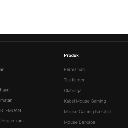
Produk
Permainan
aan
Tas kantor
ahaan
Olahraga
ormatan
Kabel Mouse Gaming
PERTEMUAN
Mouse Gaming Nirkabel
dengan kami
Mouse Berkabel