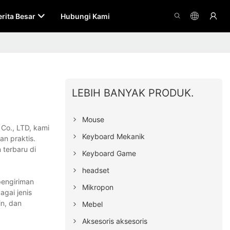
erita Besar
Hubungi Kami
LEBIH BANYAK PRODUK.
Mouse
Co., LTD, kami
Keyboard Mekanik
an praktis.
 terbaru di
Keyboard Game
headset
pengiriman
Mikropon
gai jenis
in, dan
Mebel
Aksesoris aksesoris