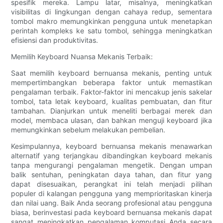
spesifik mereka. Lampu latar, misalnya, meningkatkan
visibilitas di lingkungan dengan cahaya redup, sementara
tombol makro memungkinkan pengguna untuk menetapkan
perintah kompleks ke satu tombol, sehingga meningkatkan
efisiensi dan produktivitas.
Memilih Keyboard Nuansa Mekanis Terbaik:
Saat memilih keyboard bernuansa mekanis, penting untuk
mempertimbangkan beberapa faktor untuk memastikan
pengalaman terbaik. Faktor-faktor ini mencakup jenis sakelar
tombol, tata letak keyboard, kualitas pembuatan, dan fitur
tambahan. Dianjurkan untuk meneliti berbagai merek dan
model, membaca ulasan, dan bahkan menguji keyboard jika
memungkinkan sebelum melakukan pembelian.
Kesimpulannya, keyboard bernuansa mekanis menawarkan
alternatif yang terjangkau dibandingkan keyboard mekanis
tanpa mengurangi pengalaman mengetik. Dengan umpan
balik sentuhan, peningkatan daya tahan, dan fitur yang
dapat disesuaikan, perangkat ini telah menjadi pilihan
populer di kalangan pengguna yang memprioritaskan kinerja
dan nilai uang. Baik Anda seorang profesional atau pengguna
biasa, berinvestasi pada keyboard bernuansa mekanis dapat
sangat meningkatkan pengalaman komputasi Anda secara