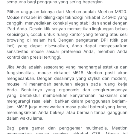
sempurna bagi pengguna yang sering bepergian.
Pilihan unggulan lainnya dari Meetion adalah Meetion M620.
Mouse nirkabel ini dilengkapi teknologi nirkabel 2.4GHz yang
canggih, menyediakan koneksi yang stabil dan andal dengan
iPad Anda. Desain klik senyap memastikan lingkungan bebas
kebisingan, cocok untuk ruang kantor yang tenang atau sesi
browsing di malam hari. Dengan pengaturan DPI (titik per
inci) yang dapat disesuaikan, Anda dapat menyesuaikan
sensitivitas mouse sesuai preferensi Anda, memberi Anda
kontrol dan presisi tertinggi.
Jika Anda adalah seseorang yang menghargai estetika dan
fungsionalitas, mouse nirkabel M618 Meetion pasti akan
mengesankan. Dengan desainnya yang stylish dan modern,
mouse ini menambah sentuhan elegan pada ruang kerja
Anda. Bentuknya yang ergonomis dan cengkeramannya
yang bertekstur memberikan kenyamanan maksimal dan
mengurangi rasa lelah, bahkan dalam penggunaan berjam-
jam. M618 juga menawarkan masa pakai baterai yang lama,
memungkinkan Anda bekerja atau bermain tanpa gangguan
dalam waktu lama.
Bagi para gamer dan penggemar multimedia, Meetion
menawarkan mouse gaming nirkabel G36. Mouse ini