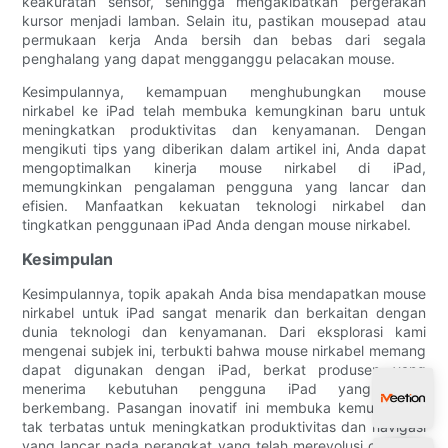
keakuratan sensor, sehingga mengakibatkan pergerakan
kursor menjadi lamban. Selain itu, pastikan mousepad atau
permukaan kerja Anda bersih dan bebas dari segala
penghalang yang dapat mengganggu pelacakan mouse.
Kesimpulannya, kemampuan menghubungkan mouse
nirkabel ke iPad telah membuka kemungkinan baru untuk
meningkatkan produktivitas dan kenyamanan. Dengan
mengikuti tips yang diberikan dalam artikel ini, Anda dapat
mengoptimalkan kinerja mouse nirkabel di iPad,
memungkinkan pengalaman pengguna yang lancar dan
efisien. Manfaatkan kekuatan teknologi nirkabel dan
tingkatkan penggunaan iPad Anda dengan mouse nirkabel.
Kesimpulan
Kesimpulannya, topik apakah Anda bisa mendapatkan mouse
nirkabel untuk iPad sangat menarik dan berkaitan dengan
dunia teknologi dan kenyamanan. Dari eksplorasi kami
mengenai subjek ini, terbukti bahwa mouse nirkabel memang
dapat digunakan dengan iPad, berkat produsen yang
menerima kebutuhan pengguna iPad yang terus
berkembang. Pasangan inovatif ini membuka kemungkinan
tak terbatas untuk meningkatkan produktivitas dan navigasi
yang lancar pada perangkat yang telah merevolusi cara kita