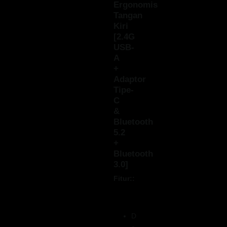
Ergonomis
Tangan
Kiri
[2.4G
USB-
A
+
Adaptor
Tipe-
C
&
Bluetooth
5.2
+
Bluetooth
3.0]
Fitur::
D