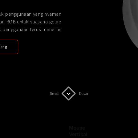
tuk penggunaan yang nyaman
an RGB untuk suasana gelap
tuk penggunaan terus menerus
rang
Scroll
Scroll
Down
Down
Mouse
Vertikal